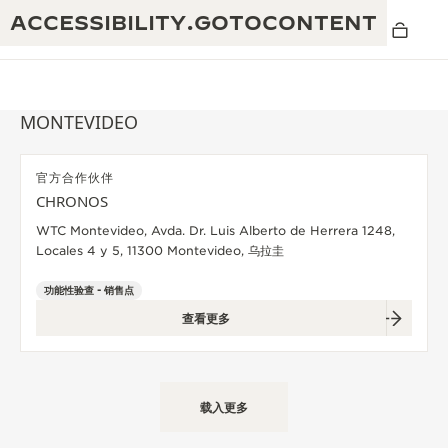
ACCESSIBILITY.GOTOCONTENT
MONTEVIDEO
官方合作伙伴
黄金比例水幕音乐秀
CHRONOS
190余年
WTC Montevideo, Avda. Dr. Luis Alberto de Herrera 1248,
积家REVERSO 1931 CAFÉ
非凡创意：430多项专利
Locales 4 y 5, 11300 Montevideo, 乌拉圭
积家国际质保
匠心巧思：1400多款机芯
功能性验查 - 销售点
查看更多
腕表国际质保
“THE PERPETUAL TIMEKEEPER”展
180多项精湛技艺
览
空气钟国际质保
REVERSO翻转系列腕表主题展
载入更多
THE SOUND MAKER声音之艺主题展