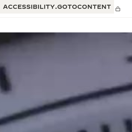
ACCESSIBILITY.GOTOCONTENT
黄金比例水幕音乐秀
190余年
积家REVERSO 1931 CAFÉ
非凡创意：430多项专利
积家国际质保
匠心巧思：1400多款机芯
腕表国际质保
“THE PERPETUAL TIMEKEEPER”展
180多项精湛技艺
览
空气钟国际质保
REVERSO翻转系列腕表主题展
THE SOUND MAKER声音之艺主题展