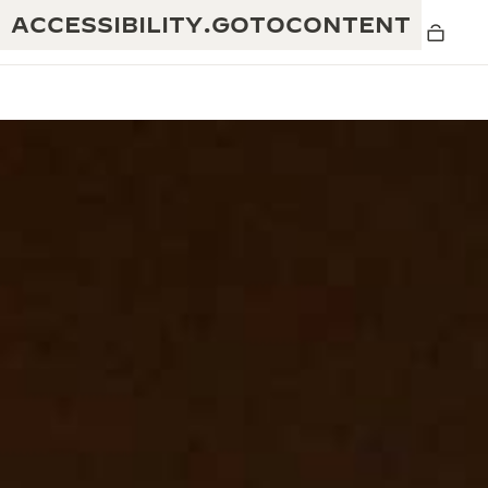
ACCESSIBILITY.GOTOCONTENT
黄金比例水幕音乐秀
190余年
积家REVERSO 1931 CAFÉ
非凡创意：430多项专利
积家国际质保
匠心巧思：1400多款机芯
腕表国际质保
“THE PERPETUAL TIMEKEEPER”展
180多项精湛技艺
览
空气钟国际质保
REVERSO翻转系列腕表主题展
THE SOUND MAKER声音之艺主题展