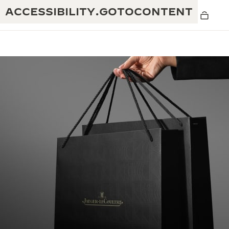
ACCESSIBILITY.GOTOCONTENT
黄金比例水幕音乐秀
190余年
积家REVERSO 1931 CAFÉ
非凡创意：430多项专利
积家国际质保
匠心巧思：1400多款机芯
腕表国际质保
“THE PERPETUAL TIMEKEEPER”展
180多项精湛技艺
览
空气钟国际质保
REVERSO翻转系列腕表主题展
THE SOUND MAKER声音之艺主题展