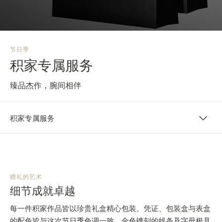
览
STELLAR ODYSSEY星空传奇
精准先锋
节日季
积家专属服务
查看所有活动
臻品杰作，腕间相伴
积家专属服务
赠礼的艺术
细节成就卓越
每一件积家作品皆以珍贵礼盒精心包装。凭证、包装盒与表盒
的配色皆与这次节日季色调一致。金色镌刻的线条及字母极具