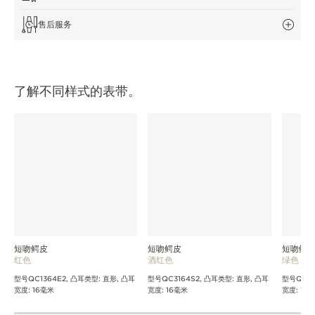
售后服务
了解不同样式的表带。
短吻鳄皮
短吻鳄皮
短吻鳄
红色
酒红色
绿色
型号QC1364E2, 凸耳类型: 直形, 凸耳
型号QC3164S2, 凸耳类型: 直形, 凸耳
型号QC13
宽度: 16毫米
宽度: 16毫米
宽度: 16