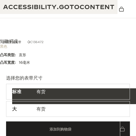
ACCESSIBILITY.GOTOCONTENT
短吻鳄皮
探索全新表带
QC136472
黑色
凸耳类型:
直形
黄金比例水幕音乐秀
190余年
凸耳宽度:
16毫米
积家REVERSO 1931 CAFÉ
非凡创意：430多项专利
选择您的表带尺寸
积家国际质保
匠心巧思：1400多款机芯
标准
有货
腕表国际质保
“THE PERPETUAL TIMEKEEPER”展
180多项精湛技艺
览
大
有货
空气钟国际质保
REVERSO翻转系列腕表主题展
添加到购物袋
THE SOUND MAKER声音之艺主题展