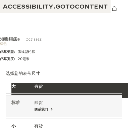
ACCESSIBILITY.GOTOCONTENT
短吻鳄皮
探索全新表带
QC21886Z
棕色
凸耳类型:
弧线型轮廓
黄金比例水幕音乐秀
190余年
凸耳宽度:
20毫米
积家REVERSO 1931 CAFÉ
非凡创意：430多项专利
选择您的表带尺寸
积家国际质保
匠心巧思：1400多款机芯
大
有货
腕表国际质保
“THE PERPETUAL TIMEKEEPER”展
180多项精湛技艺
览
标准
缺货
空气钟国际质保
联系我们
REVERSO翻转系列腕表主题展
THE SOUND MAKER声音之艺主题展
小
有货