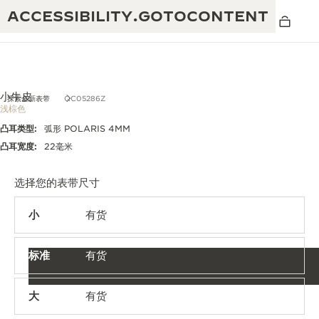
ACCESSIBILITY.GOTOCONTENT
小牛皮
探索全新表带
QC05286Z
浅棕色
凸耳类型:
弧形 POLARIS 4MM
黄金比例水幕音乐秀
190余年
凸耳宽度:
22毫米
积家REVERSO 1931 CAFÉ
非凡创意：430多项专利
选择您的表带尺寸
积家国际质保
匠心巧思：1400多款机芯
小
有货
腕表国际质保
“THE PERPETUAL TIMEKEEPER”展
180多项精湛技艺
览
标准
有货
空气钟国际质保
REVERSO翻转系列腕表主题展
大
有货
THE SOUND MAKER声音之艺主题展