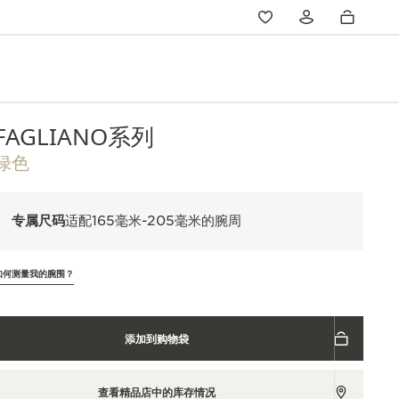
FAGLIANO系列
绿色
专属尺码
适配165毫米-205毫米的腕周
如何测量我的腕围？
添加到购物袋
查看精品店中的库存情况