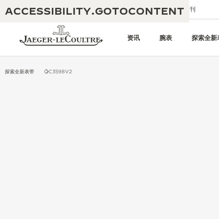
ACCESSIBILITY.GOTOCONTENT
给我们发送电子邮件
精品店
电子期刊
资讯
腕表
探索全新
探索全新表带
QC3598V2
黄金比例水幕音乐秀
190余年
积家REVERSO 1931 CAFÉ
非凡创意：430多项专利
积家国际质保
匠心巧思：1400多款机芯
腕表国际质保
“THE PERPETUAL TIMEKEEPER”
180多项精湛技艺
展览
空气钟国际质保
REVERSO翻转系列腕表主题展