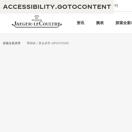
ACCESSIBILITY.GOTOCONTENT
给我们发送电子邮件
精品店
电子期刊
资讯
腕表
探索全新
探索全新表带
不锈钢 / 黄金表带 QMA70530
黄金比例水幕音乐秀
190余年
积家REVERSO 1931 CAFÉ
非凡创意：430多项专利
积家国际质保
匠心巧思：1400多款机芯
腕表国际质保
“THE PERPETUAL TIMEKEEPER”
180多项精湛技艺
展览
空气钟国际质保
REVERSO翻转系列腕表主题展