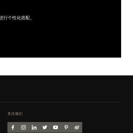
进行个性化搭配。
关注我们
FACEBOOK
INSTAGRAM
LINKEDIN
TWITTER
YOUTUBE
PINTEREST
WEIBO