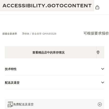
ACCESSIBILITY.GOTOCONTENT
可根据要求报价
探索全新表带
不锈钢 / 黄金表带 QMA85528
黄金比例水幕音乐秀
190余年
查看精品店中的库存情况
积家REVERSO 1931 CAFÉ
非凡创意：430多项专利
积家国际质保
技术特性
匠心巧思：1400多款机芯
腕表国际质保
“THE PERPETUAL TIMEKEEPER”展
180多项精湛技艺
配送及退货
览
空气钟国际质保
REVERSO翻转系列腕表主题展
免费配送及退货
THE SOUND MAKER声音之艺主题展