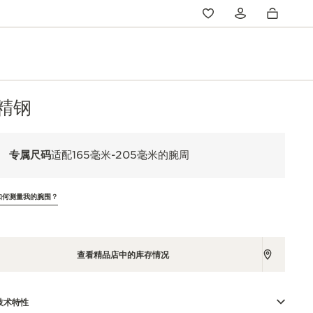
精钢
专属尺码
适配165毫米-205毫米的腕周
如何测量我的腕围？
查看精品店中的库存情况
技术特性