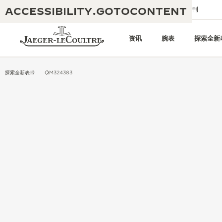
ACCESSIBILITY.GOTOCONTENT
给我们发送电子邮件
精品店
电子期刊
资讯
腕表
探索全新
探索全新表带
QM324383
黄金比例水幕音乐秀
190余年
积家REVERSO 1931 CAFÉ
非凡创意：430多项专利
积家国际质保
匠心巧思：1400多款机芯
腕表国际质保
“THE PERPETUAL TIMEKEEPER”
180多项精湛技艺
展览
空气钟国际质保
REVERSO翻转系列腕表主题展