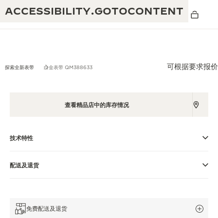
ACCESSIBILITY.GOTOCONTENT
可根据要求报价
探索全新表带
白金表带 QM388633
黄金比例水幕音乐秀
190余年
查看精品店中的库存情况
积家REVERSO 1931 CAFÉ
非凡创意：430多项专利
积家国际质保
技术特性
匠心巧思：1400多款机芯
腕表国际质保
“THE PERPETUAL TIMEKEEPER”展
180多项精湛技艺
配送及退货
览
空气钟国际质保
REVERSO翻转系列腕表主题展
免费配送及退货
THE SOUND MAKER声音之艺主题展