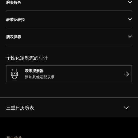
览
腕表特色
STELLAR ODYSSEY星空传奇
表带及表扣
精准先锋
腕表保养
查看所有活动
个性化定制您的时计
表带搜索器
三重日历腕表
历史传承