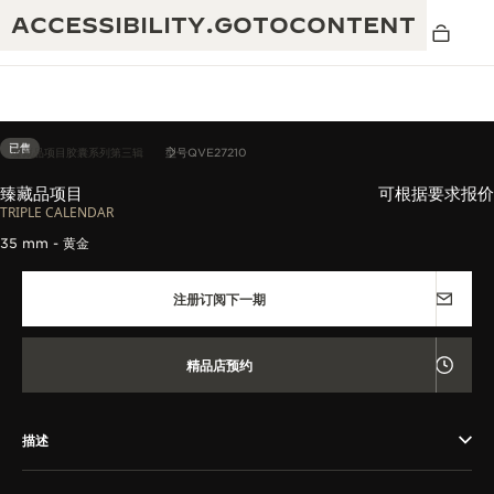
ACCESSIBILITY.GOTOCONTENT
已售
臻藏品项目胶囊系列第三辑
型号QVE27210
臻藏品项目
可根据要求报价
黄金比例水幕音乐秀
TRIPLE CALENDAR
190余年
35 mm - 黄金
积家REVERSO 1931 CAFÉ
非凡创意：430多项专利
注册订阅下一期
积家国际质保
匠心巧思：1400多款机芯
腕表国际质保
“THE PERPETUAL TIMEKEEPER”展
180多项精湛技艺
精品店预约
览
空气钟国际质保
REVERSO翻转系列腕表主题展
描述
THE SOUND MAKER声音之艺主题展