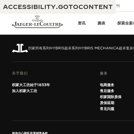
ACCESSIBILITY.GOTOCONTENT
给我们发送电子邮件
精品店
电子期刊
ACCESSIBILITY.BACKTOTOP
资讯
腕表
探索全新
积家所有系列
HYBRIS超卓系列
HYBRIS MECHANICA超卓
黄金比例水幕音乐秀
190余年
关于我们
服务
积家REVERSO 1931 CAFÉ
非凡创意：430多项专利
积家大工坊始于1833年
电商服务
积家国际质保
匠心巧思：1400多款机芯
加入积家大工坊
售后服务
积家国际质保
腕表国际质保
“THE PERPETUAL TIMEKEEPER”
质保延期
180多项精湛技艺
常见问题
展览
空气钟国际质保
REVERSO翻转系列腕表主题展
媒体中心
隐私政策
销售条款