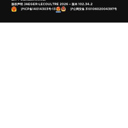
THE SOUND MAKER声音之艺主题
版权声明 JAEGER-LECOULTRE 2026
版本 102.34.2
展览
沪公网安备 31010602004397号
沪ICP备14014303号-13
STELLAR ODYSSEY星空传奇
精准先锋
查看所有活动