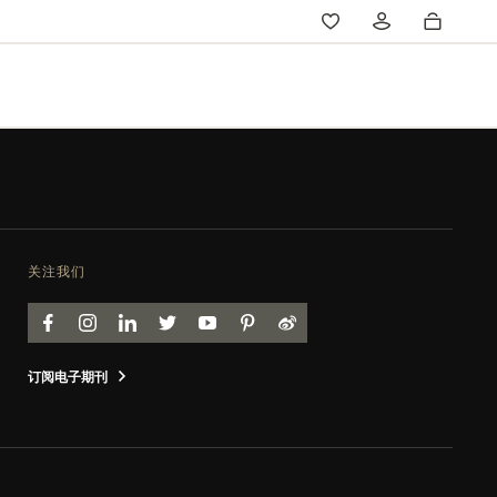
关注我们
FACEBOOK
INSTAGRAM
LINKEDIN
TWITTER
YOUTUBE
PINTEREST
WEIBO
订阅电子期刊