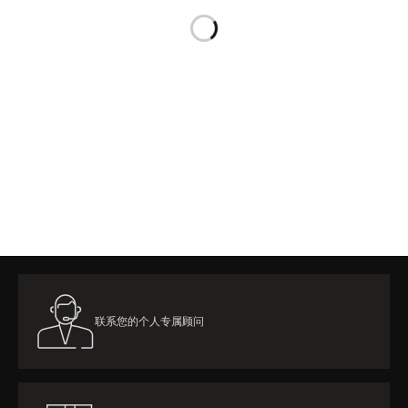
览
STELLAR ODYSSEY星空传奇
精准先锋
查看所有活动
联系您的个人专属顾问