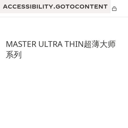
ACCESSIBILITY.GOTOCONTENT
MASTER ULTRA THIN超薄大师
系列
黄金比例水幕音乐秀
190余年
积家REVERSO 1931 CAFÉ
非凡创意：430多项专利
积家国际质保
匠心巧思：1400多款机芯
腕表国际质保
“THE PERPETUAL TIMEKEEPER”展
180多项精湛技艺
览
空气钟国际质保
REVERSO翻转系列腕表主题展
THE SOUND MAKER声音之艺主题展