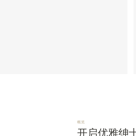
概览
开启优雅绅