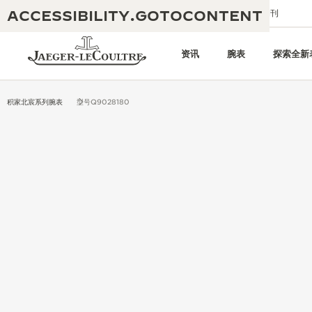
ACCESSIBILITY.GOTOCONTENT
给我们发送电子邮件
精品店
电子期刊
资讯
腕表
探索全新
积家北宸系列腕表
型号Q9028180
黄金比例水幕音乐秀
190余年
积家REVERSO 1931 CAFÉ
非凡创意：430多项专利
积家国际质保
匠心巧思：1400多款机芯
腕表国际质保
“THE PERPETUAL TIMEKEEPER”
180多项精湛技艺
展览
空气钟国际质保
REVERSO翻转系列腕表主题展