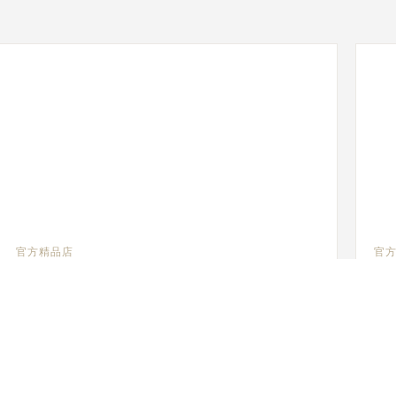
官方精品店
官
积家北京国贸商城精品店
积
北京市朝阳区建国门外大街一号国贸商城二层SL2035店铺,
北京
100022 Beijing, 中国
国
功能性验查 - 销售点
功能
+86 10 65050608