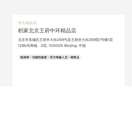
官方精品店
积家北京王府中环精品店
北京市东城区王府井大街269号及王府井大街269院1号楼1层
128b号商铺、2层, 100005 Beijing, 中国
制表师 - 功能性验查 - 官方维修人员 - 销售点
+86 010 65289669