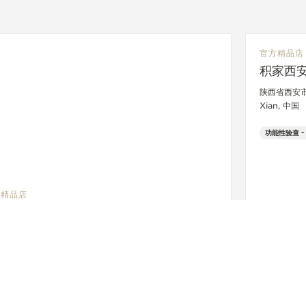
官方精品店
积家西安
陕西省西安市
Xian, 中国
功能性验查 -
方精品店
家北京SKP精品店
市朝阳区建国路87号北京SKP一楼D1061店铺, Beijing, 中
性验查 - 销售点
+8601065981798