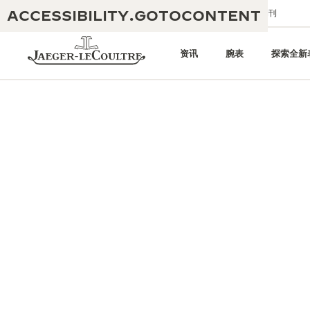
ACCESSIBILITY.GOTOCONTENT
给我们发送电子邮件
精品店
电子期刊
资讯
腕表
探索全新
黄金比例水幕音乐秀
190余年
积家REVERSO 1931 CAFÉ
非凡创意：430多项专利
积家国际质保
匠心巧思：1400多款机芯
腕表国际质保
“THE PERPETUAL TIMEKEEPER”
180多项精湛技艺
展览
空气钟国际质保
REVERSO翻转系列腕表主题展