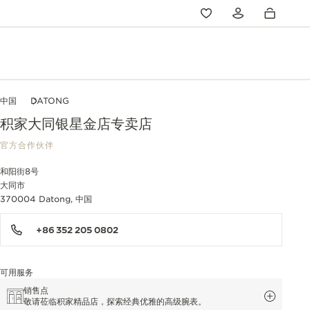
中国
DATONG
积家大同银星金店专卖店
官方合作伙伴
和阳街8号
大同市
370004 Datong, 中国
+86 352 205 0802
可用服务
销售点
敬请莅临积家精品店，探索经典优雅的高级腕表。