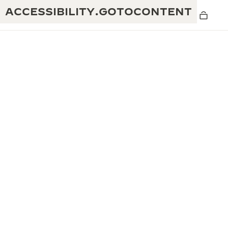
ACCESSIBILITY.GOTOCONTENT
黄金比例水幕音乐秀
190余年
积家REVERSO 1931 CAFÉ
非凡创意：430多项专利
积家国际质保
匠心巧思：1400多款机芯
腕表国际质保
“THE PERPETUAL TIMEKEEPER”展
180多项精湛技艺
览
空气钟国际质保
REVERSO翻转系列腕表主题展
THE SOUND MAKER声音之艺主题展