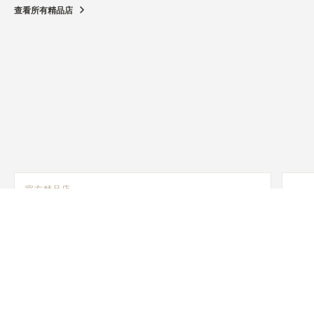
查看所有精品店
官方精品店
积家北京王府中环精品店
北京市东城区王府井大街269号及王府井大街269院1号楼1层
128b号商铺、2层, 100005 Beijing, 中国
制表师 - 功能性验查 - 官方维修人员 - 销售点