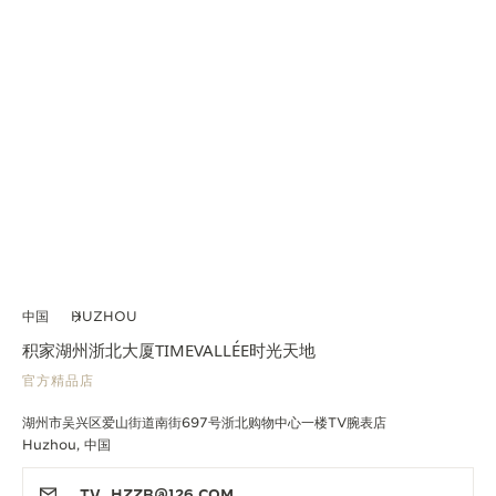
中国
HUZHOU
积家湖州浙北大厦TIMEVALLÉE时光天地
官方精品店
湖州市吴兴区爱山街道南街697号浙北购物中心一楼TV腕表店
Huzhou, 中国
TV_HZZB@126.COM