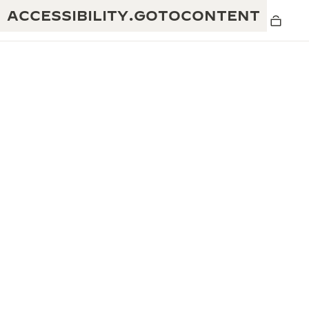
ACCESSIBILITY.GOTOCONTENT
黄金比例水幕音乐秀
190余年
积家REVERSO 1931 CAFÉ
非凡创意：430多项专利
积家国际质保
匠心巧思：1400多款机芯
腕表国际质保
“THE PERPETUAL TIMEKEEPER”展
180多项精湛技艺
览
空气钟国际质保
REVERSO翻转系列腕表主题展
THE SOUND MAKER声音之艺主题展