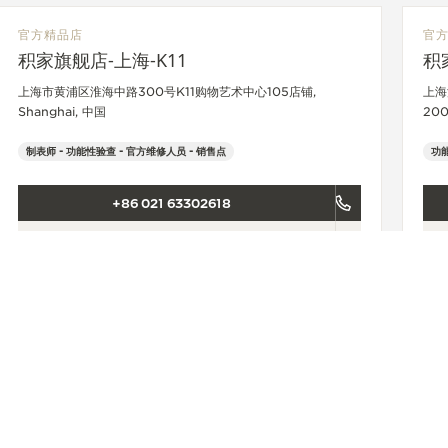
官方精品店
官
积家旗舰店-上海-K11
积
上海市黄浦区淮海中路300号K11购物艺术中心105店铺,
上海
Shanghai, 中国
200
制表师 - 功能性验查 - 官方维修人员 - 销售点
功能
+86 021 63302618
查看更多
精品店