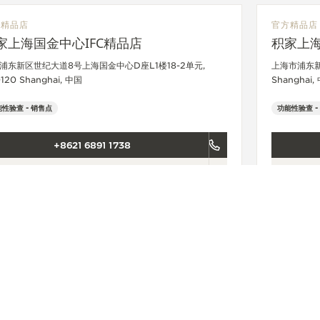
方精品店
官方精品店
家上海国金中心IFC精品店
积家上
浦东新区世纪大道8号上海国金中心D座L1楼18-2单元,
上海市浦东新
120 Shanghai, 中国
Shanghai,
性验查 - 销售点
功能性验查 -
+8621 6891 1738
查看更多