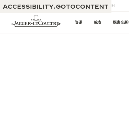
ACCESSIBILITY.GOTOCONTENT
给我们发送电子邮件
精品店
电子期刊
资讯
腕表
探索全新
黄金比例水幕音乐秀
190余年
积家REVERSO 1931 CAFÉ
非凡创意：430多项专利
积家国际质保
匠心巧思：1400多款机芯
腕表国际质保
“THE PERPETUAL TIMEKEEPER”
180多项精湛技艺
展览
空气钟国际质保
REVERSO翻转系列腕表主题展