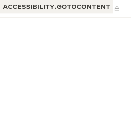
ACCESSIBILITY.GOTOCONTENT
黄金比例水幕音乐秀
190余年
积家REVERSO 1931 CAFÉ
非凡创意：430多项专利
积家国际质保
匠心巧思：1400多款机芯
腕表国际质保
“THE PERPETUAL TIMEKEEPER”展
180多项精湛技艺
览
空气钟国际质保
REVERSO翻转系列腕表主题展
THE SOUND MAKER声音之艺主题展