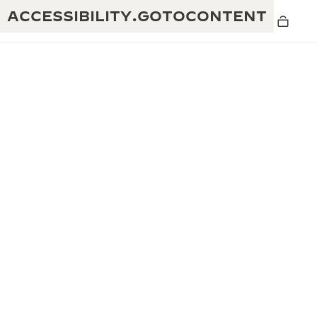
ACCESSIBILITY.GOTOCONTENT
黄金比例水幕音乐秀
190余年
积家REVERSO 1931 CAFÉ
非凡创意：430多项专利
积家国际质保
匠心巧思：1400多款机芯
腕表国际质保
“THE PERPETUAL TIMEKEEPER”展
180多项精湛技艺
览
空气钟国际质保
REVERSO翻转系列腕表主题展
THE SOUND MAKER声音之艺主题展