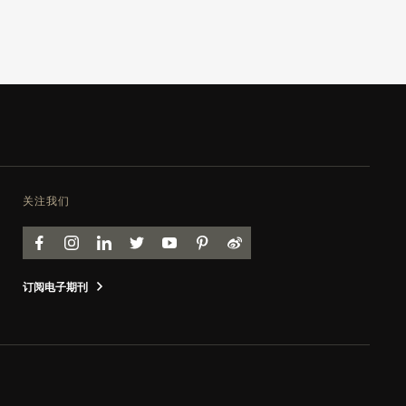
关注我们
FACEBOOK
INSTAGRAM
LINKEDIN
TWITTER
YOUTUBE
PINTEREST
WEIBO
订阅电子期刊