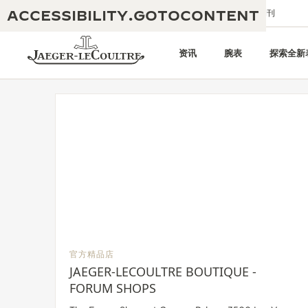
ACCESSIBILITY.GOTOCONTENT
给我们发送电子邮件
精品店
电子期刊
资讯
腕表
探索全新
黄金比例水幕音乐秀
190余年
积家REVERSO 1931 CAFÉ
非凡创意：430多项专利
积家国际质保
匠心巧思：1400多款机芯
腕表国际质保
“THE PERPETUAL TIMEKEEPER”
180多项精湛技艺
展览
官方精品店
空气钟国际质保
JAEGER-LECOULTRE BOUTIQUE -
REVERSO翻转系列腕表主题展
FORUM SHOPS