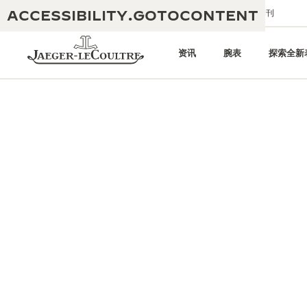
ACCESSIBILITY.GOTOCONTENT
给我们发送电子邮件
精品店
电子期刊
资讯
腕表
探索全新
黄金比例水幕音乐秀
190余年
积家REVERSO 1931 CAFÉ
非凡创意：430多项专利
积家国际质保
匠心巧思：1400多款机芯
腕表国际质保
“THE PERPETUAL TIMEKEEPER”
180多项精湛技艺
展览
空气钟国际质保
REVERSO翻转系列腕表主题展