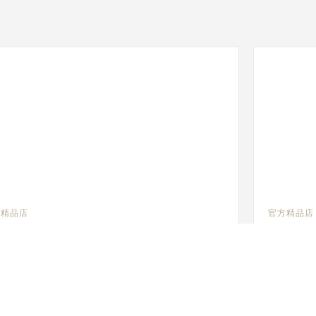
方精品店
官方精品店
EGER-LECOULTRE BOUTIQUE - COSTA
JAEGER
SA
BEVERLY
3 Bristol Street, CA 92626 Costa Mesa, 美国
430 North 
性验查 - 官方维修人员 - 销售点
制表师 - 功