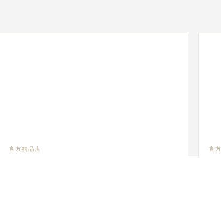
官方精品店
官
JAEGER-LECOULTRE BOUTIQUE - FORUM
JA
SHOPS
ME
The Forum Shops at Caesars Palace, 3500 Las Vegas
333
Blvd S, NV 89109 Las Vegas, 美国
功能
功能性验查 - 官方维修人员 - 销售点