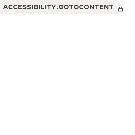
ACCESSIBILITY.GOTOCONTENT
黄金比例水幕音乐秀
190余年
积家REVERSO 1931 CAFÉ
非凡创意：430多项专利
积家国际质保
匠心巧思：1400多款机芯
腕表国际质保
“THE PERPETUAL TIMEKEEPER”展
180多项精湛技艺
览
空气钟国际质保
REVERSO翻转系列腕表主题展
THE SOUND MAKER声音之艺主题展