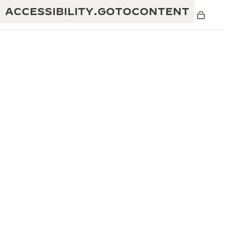
ACCESSIBILITY.GOTOCONTENT
黄金比例水幕音乐秀
190余年
积家REVERSO 1931 CAFÉ
非凡创意：430多项专利
积家国际质保
匠心巧思：1400多款机芯
腕表国际质保
“THE PERPETUAL TIMEKEEPER”展
180多项精湛技艺
览
空气钟国际质保
REVERSO翻转系列腕表主题展
THE SOUND MAKER声音之艺主题展