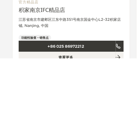
官方精品店
积家南京IFC精品店
江苏省南京市建邺区江东中路351号南京国金中心L2-32积家店
铺, Nanjing, 中国
功能性验查 - 销售点
+86 025 86972212
查看更多
ACCESSIBILITY.BACKTOTOP
寻找门店
ALL STORES
亚洲
中国
NANJING
积家南京德基广场精