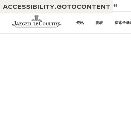
ACCESSIBILITY.GOTOCONTENT
给我们发送电子邮件
精品店
电子期刊
资讯
腕表
探索全新
黄金比例水幕音乐秀
190余年
积家REVERSO 1931 CAFÉ
非凡创意：430多项专利
积家国际质保
匠心巧思：1400多款机芯
腕表国际质保
“THE PERPETUAL TIMEKEEPER”
180多项精湛技艺
展览
空气钟国际质保
REVERSO翻转系列腕表主题展