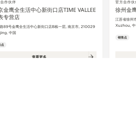
方合作伙伴
官方合作伙
京金鹰全生活中心新街口店TIME VALLEE
徐州金
表专营店
江苏省徐州市
Xuzhou, 
路89号金鹰全生活中心新街口店B栋一层, 南京市, 210029
jing, 中国
销售点
售点
查看更多