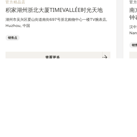
官方精品店
官
积家湖州浙北大厦TIMEVALLÉE时光天地
南
钟
湖州市吴兴区爱山街道南街697号浙北购物中心一楼TV腕表店,
Huzhou, 中国
汉中
Nan
销售点
销
查看更多
品店