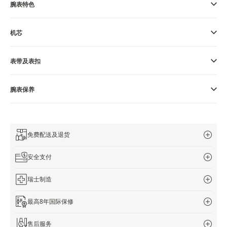
览
腕表特色
STELLAR ODYSSEY星空传奇
机芯
精准先锋
表带及表扣
查看所有活动
腕表保养
免费配送及退货
安全支付
瑞士制造
最高8年国际保修
售后服务