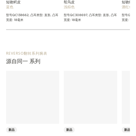
短吻鳄皮
鸵鸟皮
短吻鳄
蓝色
浅棕色
酒红色
型号QC138662, 凸耳类型: 直形, 凸耳
型号QC308697, 凸耳类型: 直形, 凸耳
型号QC13
宽度: 18毫米
宽度: 18毫米
宽度: 18
REVERSO翻转系列腕表
源自同一 系列
新品
新品
新品