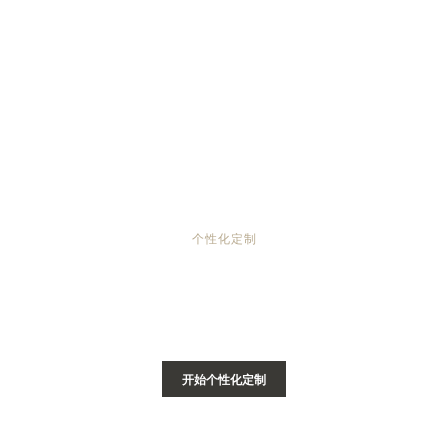
个性化定制
镌刻您的REVERSO翻转系列腕表
镌刻服务将Reverso系列奢华腕表打造成承载难忘回忆的个人
专属作品。
开始个性化定制