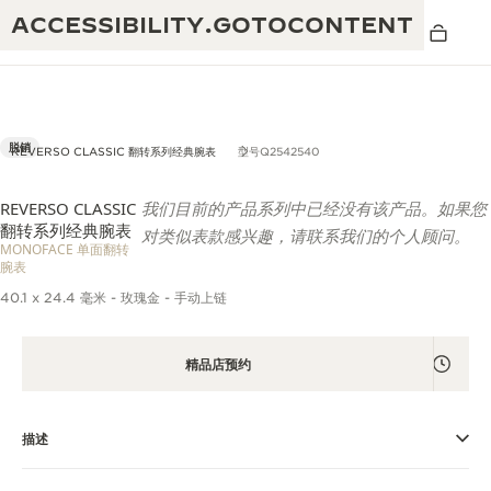
ACCESSIBILITY.GOTOCONTENT
脱销
REVERSO CLASSIC 翻转系列经典腕表
型号Q2542540
REVERSO CLASSIC
我们目前的产品系列中已经没有该产品。如果您
黄金比例水幕音乐秀
190余年
翻转系列经典腕表
对类似表款感兴趣，请联系我们的个人顾问。
MONOFACE 单面翻转
积家REVERSO 1931 CAFÉ
腕表
非凡创意：430多项专利
40.1 x 24.4 毫米 - 玫瑰金 - 手动上链
积家国际质保
匠心巧思：1400多款机芯
腕表国际质保
“THE PERPETUAL TIMEKEEPER”展
180多项精湛技艺
精品店预约
览
空气钟国际质保
REVERSO翻转系列腕表主题展
描述
THE SOUND MAKER声音之艺主题展